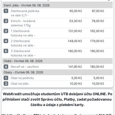
Steril. jídla - čtvrtek 06. 08. 2026
1
Sterilovaná polévka
65,00 Kč
87,00 Kč
ve skle 0,7l -
2
Kimchi - kvašená
53,00 Kč
78,00 Kč
zelenina 170g
3
1 Sterilovaná
131,00 Kč
162,00 Kč
hotovka ve skle -
4
2 Sterilovaná
148,00 Kč
179,00 Kč
hotovka ve skle -
5
3 Sterilovaná
160,00 Kč
190,00 Kč
hotovka ve skle -
Oběd - čtvrtek 06. 08. 2026
4
Nevaří se - zavřeno
141,90 Kč
180,00 Kč
Obaly - čtvrtek 06. 08. 2026
1
Obal na polévku
5,00 Kč
5,00 Kč
2
Obal na jídlo
10,00 Kč
10,00 Kč
 WebKredit umožňuje studentům UTB dobíjení účtu ONLINE. Po 
přihlášení stačí zvolit Správu účtu, Platby, zadat požadovanou 
částku a údaje z platební karty.
