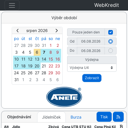
WebKredit
Výběr období
srpen 2026
Pouze jeden den
po
út
st
čt
pá
so
ne
Od
27
28
29
30
31
1
2
Do
3
4
5
6
7
8
9
10
11
12
13
14
15
16
Výdejna
17
18
19
20
21
22
23
24
25
26
27
28
29
30
Zobrazit
31
1
2
3
4
5
6
Objednávání
Tisk
Jídelníček
Burza
Alt
Jídlo
Zbývá
Cena UTB STU Kč
Cena Plná Kč